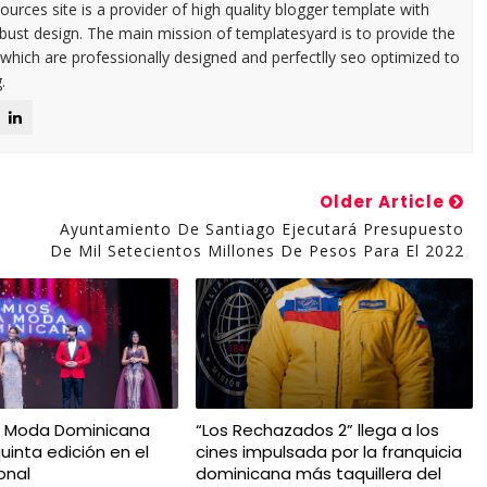
urces site is a provider of high quality blogger template with
ust design. The main mission of templatesyard is to provide the
 which are professionally designed and perfectlly seo optimized to
.
Older Article
Ayuntamiento De Santiago Ejecutará Presupuesto
De Mil Setecientos Millones De Pesos Para El 2022
a Moda Dominicana
“Los Rechazados 2” llega a los
uinta edición en el
cines impulsada por la franquicia
onal
dominicana más taquillera del