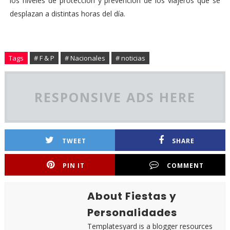
los niveles de protección y prevención de los viajeros que se
desplazan a distintas horas del día.
Tags
# F & P
# Nacionales
# noticias
RESPONSIVE ADS HERE
TWEET
SHARE
PIN IT
COMMENT
About Fiestas y
Personalidades
Templatesyard is a blogger resources