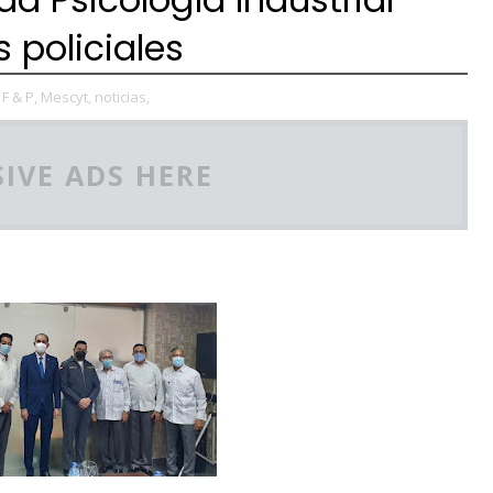
 policiales
F & P,
Mescyt,
noticias,
IVE ADS HERE