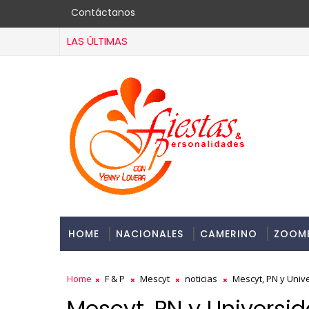
Contáctanos
LAS ÚLTIMAS
HOME
NACIONALES
CAMERINO
ZOOM
Home
F & P
Mescyt
noticias
Mescyt, PN y Unive
Mescyt, PN y Universid