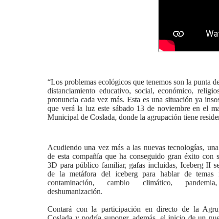
“Los problemas ecológicos que tenemos son la punta d
distanciamiento educativo, social, económico, religi
pronuncia cada vez más. Esta es una situación ya insos
que verá la luz este sábado 13 de noviembre en el ma
Municipal de Coslada, donde la agrupación tiene reside
Acudiendo una vez más a las nuevas tecnologías, una 
de esta compañía que ha conseguido gran éxito con s
3D para público familiar, gafas incluidas, Iceberg II se
de la metáfora del iceberg para hablar de temas 
contaminación, cambio climático, pandemi
deshumanización.
Contará con la participación en directo de la Agr
Coslada y podría suponer, además, el inicio de un nue