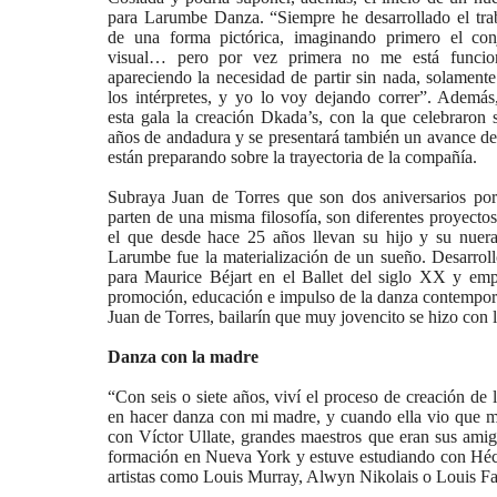
para Larumbe Danza. “Siempre he desarrollado el tra
de una forma pictórica, imaginando primero el conj
visual… pero por vez primera no me está funci
apareciendo la necesidad de partir sin nada, solamente
los intérpretes, y yo lo voy dejando correr”. Además
esta gala la creación Dkada’s, con la que celebraron 
años de andadura y se presentará también un avance d
están preparando sobre la trayectoria de la compañía.
Subraya Juan de Torres que son dos aniversarios po
parten de una misma filosofía, son diferentes proyecto
el que desde hace 25 años llevan su hijo y su nue
Larumbe fue la materialización de un sueño. Desarrolló
para Maurice Béjart en el Ballet del siglo XX y empr
promoción, educación e impulso de la danza contemporá
Juan de Torres, bailarín que muy jovencito se hizo con 
Danza con la madre
“Con seis o siete años, viví el proceso de creación de
en hacer danza con mi madre, y cuando ella vio que 
con Víctor Ullate, grandes maestros que eran sus amigo
formación en Nueva York y estuve estudiando con Héct
artistas como Louis Murray, Alwyn Nikolais o Louis Fa