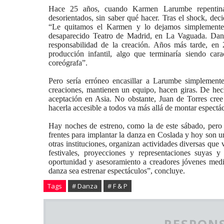
Hace 25 años, cuando Karmen Larumbe repentina
desorientados, sin saber qué hacer. Tras el shock, dec
“Le quitamos el Karmen y lo dejamos simplemente
desaparecido Teatro de Madrid, en La Vaguada. Danie
responsabilidad de la creación. Años más tarde, e
producción infantil, algo que terminaría siendo ca
coreógrafa”.
Pero sería erróneo encasillar a Larumbe simplemen
creaciones, mantienen un equipo, hacen giras. De hech
aceptación en Asia. No obstante, Juan de Torres cree
hacerla accesible a todos va más allá de montar espectá
Hay noches de estreno, como la de este sábado, pero l
frentes para implantar la danza en Coslada y hoy son u
otras instituciones, organizan actividades diversas que
festivales, proyecciones y representaciones suyas 
oportunidad y asesoramiento a creadores jóvenes media
danza sea estrenar espectáculos”, concluye.
Tags
# Danza
# F & P