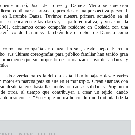
mente murió, Juan de Torres y Daniela Merlo se quedaron
idieron continuar el proyecto, pero desde una perspectiva personal.
 en Larumbe Danza. Tuvimos nuestra primera actuación en el
la se encargó de las clases y la parte educativa, y yo asumí la
n 2001, debutamos como compañía residente en Coslada con una
racterístico de Larumbe. También fue el debut de Daniela como
te como una compañía de danza. Lo son, desde luego. Estrenan
o, sus últimas coreografías para público familiar han tenido gran
 firmemente que su propósito de normalizar el uso de la danza y
culos.
a labor verdadera es la del día a día. Han trabajado desde varios
n motor en marcha para su arte en el municipio. Crean alianzas con
 van desde talleres hasta flashmobs por causas solidarias. Programan
y de otros, al tiempo que contribuyen a crear un tejido, dando
nte residencias. “Yo es que nunca he creído que la utilidad de la