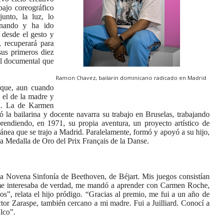
bajo coreográfico
unto, la luz, lo
onando y ha ido
 desde el gesto y
, recuperará para
sus primeros diez
el documental que
Ramon Chavez, bailarin dominicano radicado en Madrid
rque, aun cuando
s el de la madre y
ra. La de Karmen
 la bailarina y docente navarra su trabajo en Bruselas, trabajando
endiendo, en 1971, su propia aventura, un proyecto artístico de
nea que se trajo a Madrid. Paralelamente, formó y apoyó a su hijo,
la Medalla de Oro del Prix Français de la Danse.
 la Novena Sinfonía de Beethoven, de Béjart. Mis juegos consistían
me interesaba de verdad, me mandó a aprender con Carmen Roche,
s”, relata el hijo pródigo. “Gracias al premio, me fui a un año de
or Zaraspe, también cercano a mi madre. Fui a Juilliard. Conocí a
lco”.