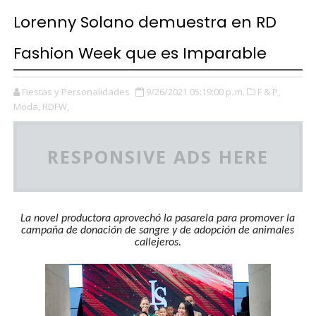
Lorenny Solano demuestra en RD
Fashion Week que es Imparable
Fiestas y Personalidades
9/26/2021 05:19:00 p. m.
F & P,
Moda,
RDFW,
RESPONSIVE ADS HERE
La novel productora aprovechó la pasarela para promover la
campaña de donación de sangre y de adopción de animales
callejeros.