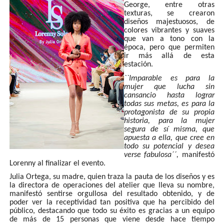
George, entre otras
texturas, se crearon
diseños majestuosos, de
colores vibrantes y suaves
que van a tono con la
época, pero que permiten
ir más allá de esta
estación.
``Imparable es para la
mujer que lucha sin
cansancio hasta lograr
todas sus metas, es para la
protagonista de su propia
historia, para la mujer
segura de sí misma, que
apuesta a ella, que cree en
todo su potencial y desea
verse fabulosa´´,
manifestó
Lorenny al finalizar el evento.
Julia Ortega, su madre, quien traza la pauta de los diseños y es
la directora de operaciones del atelier que lleva su nombre,
manifestó sentirse orgullosa del resultado obtenido, y de
poder ver la receptividad tan positiva que ha percibido del
público, destacando que todo su éxito es gracias a un equipo
de más de 15 personas que viene desde hace tiempo