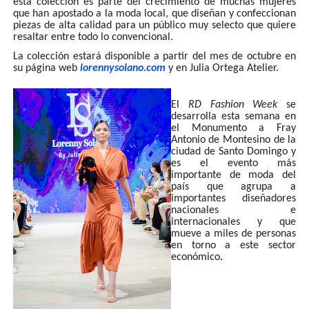
esta colección es parte del crecimiento de muchas mujeres
que han apostado a la moda local, que diseñan y confeccionan
piezas de alta calidad para un público muy selecto que quiere
resaltar entre todo lo convencional.
La colección estará disponible a partir del mes de octubre en
su página web
lorennysolano.com
y en Julia Ortega Atelier.
El
RD Fashion Week
se
desarrolla esta semana en
el Monumento a Fray
Antonio de Montesino de la
ciudad de Santo Domingo y
es el evento más
importante de moda del
país que agrupa a
importantes diseñadores
nacionales e
internacionales y que
mueve a miles de personas
en torno a este sector
económico.