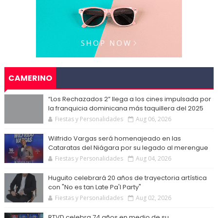
CAMERINO
“Los Rechazados 2” llega a los cines impulsada por
la franquicia dominicana más taquillera del 2025
Fiestas y Personalidades
Aug 06, 2026
Wilfrido Vargas será homenajeado en las
Cataratas del Niágara por su legado al merengue
Fiestas y Personalidades
Aug 04, 2026
Huguito celebrará 20 años de trayectoria artística
con "No es tan Late Pa'l Party"
Fiestas y Personalidades
Aug 02, 2026
RTVD celebra 74 años en medio de su