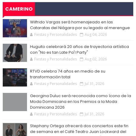
CAMERINO
Wilfrido Vargas será homenajeado en las
Cataratas del Niágara por su legado al merengue
Fiestas y Personalidades
Aug 04, 2026
Huguito celebrará 20 años de trayectoria artística
con "No es tan Late Pa'l Party"
Fiestas y Personalidades
Aug 02, 2026
RTVD celebra 74 años en medio de su
transformación total
Fiestas y Personalidades
Jul 31, 2026
Georgina Duluc será reconocida como ícono de la
Moda Dominicana en los Premios a la Moda
Dominicana 2026
Fiestas y Personalidades
Jul 31, 2026
Stephany Ortega ofrecerá dos conciertos este fin
de semana en el Café Teatro Juan Lockward del