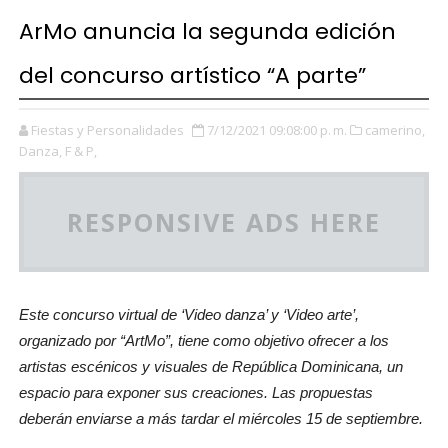
ArMo anuncia la segunda edición
del concurso artístico “A parte”
Fiestas y Personalidades
7/12/2021 09:08:00 p. m.
camerino,
Danza,
F & P,
RESPONSIVE ADS HERE
Este concurso virtual de ‘Video danza’ y ‘Video arte’,
organizado por “ArtMo”, tiene como objetivo ofrecer a los
artistas escénicos y visuales de República Dominicana, un
espacio para exponer sus creaciones.
Las propuestas
deberán enviarse a más tardar el miércoles 15 de septiembre.