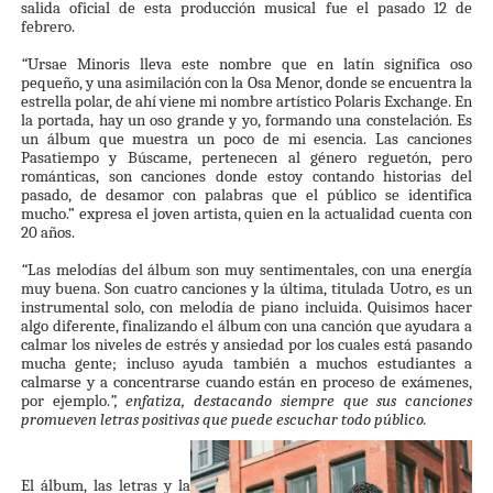
salida oficial de esta producción musical fue el pasado 12 de
febrero.
“
Ursae Minoris lleva este nombre que en latín significa oso
pequeño, y una asimilación con la Osa Menor, donde se encuentra la
estrella polar, de ahí viene mi nombre artístico Polaris Exchange. En
la portada, hay un oso grande y yo, formando una constelación. Es
un álbum que muestra un poco de mi esencia. Las canciones
Pasatiempo y Búscame, pertenecen al género reguetón, pero
románticas, son canciones donde estoy contando historias del
pasado, de desamor con palabras que el público se identifica
mucho.” expresa el joven artista, quien en la actualidad cuenta con
20 años.
“
Las melodías del álbum son muy sentimentales, con una energía
muy buena. Son cuatro canciones y la última, titulada Uotro, es un
instrumental solo, con melodía de piano incluida. Quisimos hacer
algo diferente, finalizando el álbum con una canción que ayudara a
calmar los niveles de estrés y ansiedad por los cuales está pasando
mucha gente; incluso ayuda también a muchos estudiantes a
calmarse y a concentrarse cuando están en proceso de exámenes,
por ejemplo.
”, enfatiza, destacando siempre que sus canciones
promueven letras positivas que puede escuchar todo público.
El álbum, las letras y la