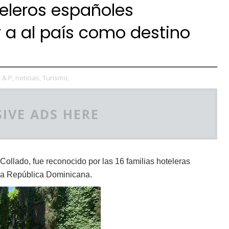
teleros españoles
 a al país como destino
F & P,
noticias,
Turismo,
IVE ADS HERE
Collado, fue reconocido por las 16 familias hoteleras
 la República Dominicana.