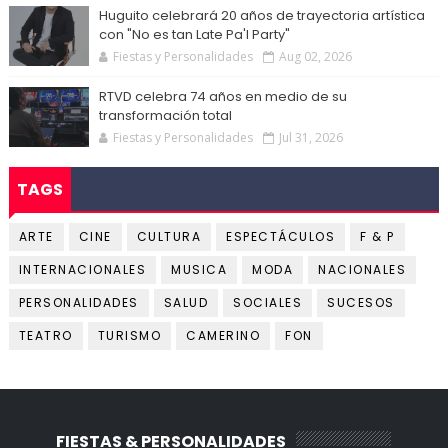
Huguito celebrará 20 años de trayectoria artística
con "No es tan Late Pa'l Party"
Fiestas y Personalidades
Aug 02, 2026
RTVD celebra 74 años en medio de su
transformación total
Fiestas y Personalidades
Jul 31, 2026
TAGS
ARTE
CINE
CULTURA
ESPECTÁCULOS
F & P
INTERNACIONALES
MUSICA
MODA
NACIONALES
PERSONALIDADES
SALUD
SOCIALES
SUCESOS
TEATRO
TURISMO
CAMERINO
FON
FIESTAS & PERSONALIDADES