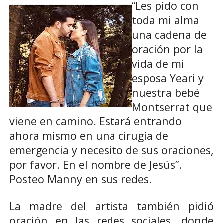
“Les pido con
toda mi alma
una cadena de
oración por la
vida de mi
esposa Yeari y
nuestra bebé
Montserrat que
viene en camino. Estará entrando
ahora mismo en una cirugía de
emergencia y necesito de sus oraciones,
por favor. En el nombre de Jesús”.
Posteo Manny en sus redes.
La madre del artista también pidió
oración en las redes sociales, donde