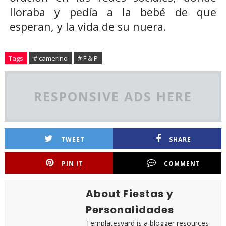
lloraba y pedía a la bebé de que
esperan, y la vida de su nuera.
Tags
# camerino
# F & P
RESPONSIVE ADS HERE
TWEET
SHARE
PIN IT
COMMENT
About Fiestas y
Personalidades
Templatesyard is a blogger resources