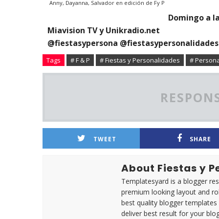
Anny, Dayanna, Salvador en edición de Fy P
Domingo a las
Miavision TV y Unikradio.net
@fiestasypersona @fiestasypersonalidades
Tags
# F & P
# Fiestas y Personalidades
# Person
RESPONS
TWEET
SHARE
About Fiestas y 
Templatesyard is a blogger reso
premium looking layout and rob
best quality blogger templates
deliver best result for your blog