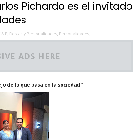
los Pichardo es el invitado
idades
F & P,
Fiestas y Personalidades,
Personalidades,
IVE ADS HERE
jo de lo que pasa en la sociedad “