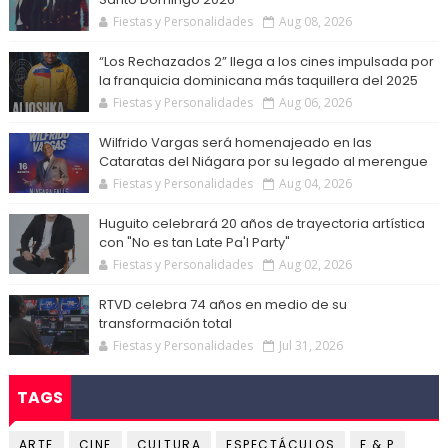
Fiestas y Personalidades
Aug 08, 2026
“Los Rechazados 2” llega a los cines impulsada por
la franquicia dominicana más taquillera del 2025
Fiestas y Personalidades
Aug 06, 2026
Wilfrido Vargas será homenajeado en las
Cataratas del Niágara por su legado al merengue
Fiestas y Personalidades
Aug 04, 2026
Huguito celebrará 20 años de trayectoria artística
con "No es tan Late Pa'l Party"
Fiestas y Personalidades
Aug 02, 2026
RTVD celebra 74 años en medio de su
transformación total
Fiestas y Personalidades
Jul 31, 2026
TAGS
ARTE
CINE
CULTURA
ESPECTÁCULOS
F & P