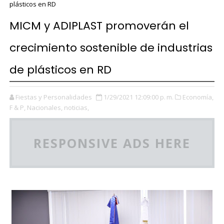
plásticos en RD
MICM y ADIPLAST promoverán el
crecimiento sostenible de industrias
de plásticos en RD
Fiestas y Personalidades
1/29/2021 12:09:00 p. m.
Economía,
F & P,
Nacionales,
noticias,
RESPONSIVE ADS HERE