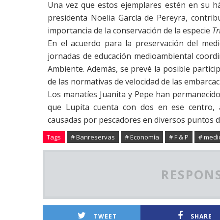
Una vez que estos ejemplares estén en su há
presidenta Noelia García de Pereyra, contrib
importancia de la conservación de la especie
Tr
En el acuerdo para la preservación del medi
jornadas de educación medioambiental coordi
Ambiente. Además, se prevé
la posible partici
de las normativas de velocidad de las embarcac
Los manatíes Juanita y Pepe han permanecido 
que Lupita cuenta con dos en ese centro, a
causadas por pescadores en diversos puntos de
Tags
# Banreservas
# Economía
# F & P
# medi
RESPONS
TWEET
SHARE