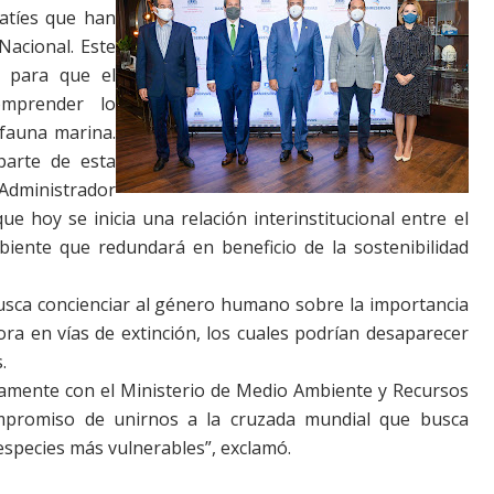
atíes que han
Nacional. Este
d para que el
omprender lo
fauna marina.
parte de esta
 Administrador
e hoy se inicia una relación interinstitucional entre el
iente que redundará en beneficio de la sostenibilidad
usca concienciar al género humano sobre la importancia
ora en vías de extinción, los cuales podrían desaparecer
.
tamente con el Ministerio de Medio Ambiente y Recursos
ompromiso de unirnos a la cruzada mundial que busca
 especies más vulnerables”, exclamó.