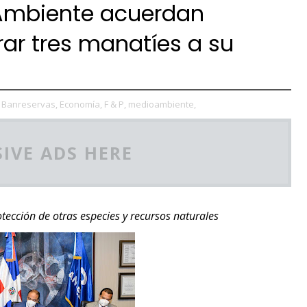
Ambiente acuerdan
rar tres manatíes a su
Banreservas,
Economía,
F & P,
medioambiente,
IVE ADS HERE
tección de otras especies y recursos naturales