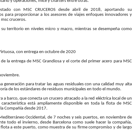
tario y operaciones, mice y charters entre otras.
stado con MSC CRUCEROS desde abril de 2018, aportando su
ros para proporcionar a los asesores de viajes enfoques innovadores y
n msc cruceros.
su territorio en niveles micro y macro, mientras se desempeña como
irtuosa, con entrega en octubre de 2020
s de la entrega de MSC Grandiosa y el corte del primer acero para MSC
 noviembre.
generación para tratar las aguas residuales con una calidad muy alta
oría de los estándares de residuos municipales en todo el mundo.
 a barco, que conecta un crucero atracado a la red eléctrica local de un
a característica está ampliamente disponible en toda la flota de MSC
e la Compañía desde 2017.
 Mediterráneo Occidental, de 7 noches y seis puertos, en noviembre de
nte todo el invierno, desde Barcelona como suele hacer la compañía,
flota a este puerto, como muestra de su firme compromiso y de largo