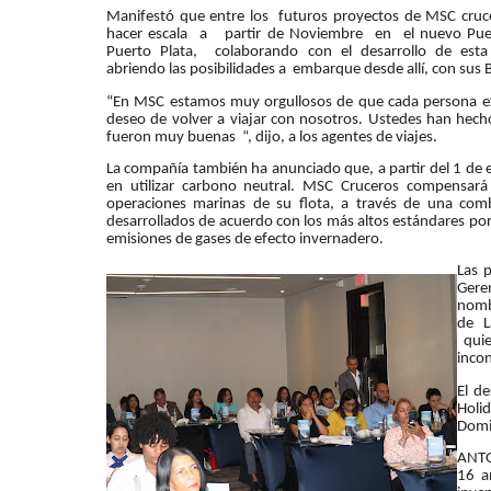
Manifestó que entre los futuros proyectos de MSC cruc
hacer escala a partir de Noviembre en el nuevo Pue
Puerto Plata, colaborando con el desarrollo de est
abriendo las posibilidades a embarque desde allí, con sus 
“En MSC estamos muy orgullosos de que cada persona ex
deseo de volver a viajar con nosotros. Ustedes han hech
fueron muy buenas “, dijo, a los agentes de viajes.
La compañía también ha anunciado que, a partir del 1 de e
en utilizar carbono neutral. MSC Cruceros compensará
operaciones marinas de su flota, a través de una com
desarrollados de acuerdo con los más altos estándares por
emisiones de gases de efecto invernadero.
Las 
Gere
nomb
de L
quie
incon
El d
Holi
Domi
ANTO
16 a