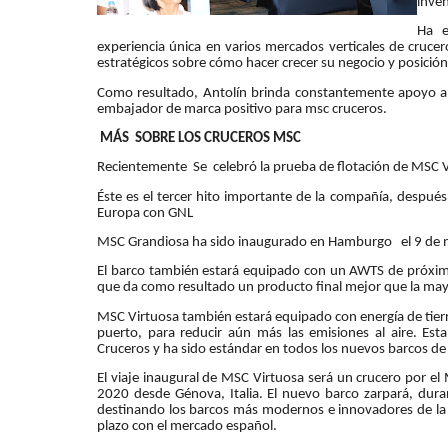
inven
Ha e
experiencia única en varios mercados verticales de cruce
estratégicos sobre cómo hacer crecer su negocio y posició
Como resultado, Antolín brinda constantemente apoyo a 
embajador de marca positivo para msc cruceros.
MÁS SOBRE LOS CRUCEROS MSC
Recientemente Se celebró la prueba de flotación de MSC V
Éste es el tercer hito importante de la compañía, despué
Europa con GNL
MSC Grandiosa ha sido inaugurado en Hamburgo el 9 de
El barco también estará equipado con un AWTS de próxima 
que da como resultado un producto final mejor que la may
MSC Virtuosa también estará equipado con energía de tierra
puerto, para reducir aún más las emisiones al aire. Est
Cruceros y ha sido estándar en todos los nuevos barcos d
El viaje inaugural de MSC Virtuosa será un crucero por el
2020 desde Génova, Italia. El nuevo barco zarpará, dura
destinando los barcos más modernos e innovadores de la 
plazo con el mercado español.