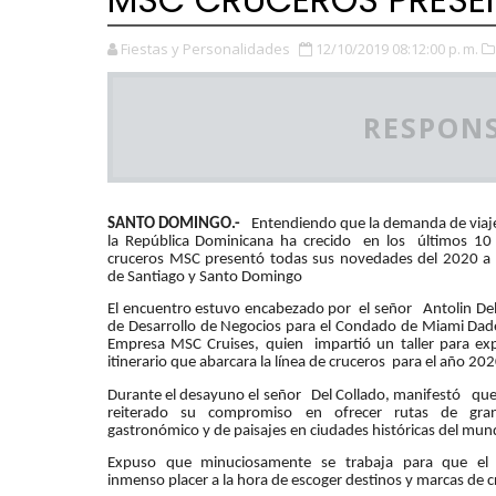
Fiestas y Personalidades
12/10/2019 08:12:00 p. m.
RESPONS
SANTO DOMINGO.-
Entendiendo que la demanda de viaje
la República Dominicana ha crecido en los últimos 10 
cruceros MSC presentó todas sus novedades del 2020 a 
de Santiago y Santo Domingo
El encuentro estuvo encabezado por el señor Antolin Del
de Desarrollo de Negocios para el Condado de Miami Dade 
Empresa MSC Cruises, quien impartió un taller para exp
itinerario que abarcara la línea de cruceros para el año 202
Durante el desayuno el señor Del Collado, manifestó qu
reiterado su compromiso en ofrecer rutas de gran 
gastronómico y de paisajes en ciudades históricas del mun
Expuso que minuciosamente se trabaja para que el c
inmenso pl
acer a la hora de escoger destinos y marcas de c