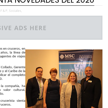
F & P,
Sociales,
IVE ADS HERE
s en cruceros, en
años, la línea de
agentes de viajes
 Collado, Gerente
y el Caribe de la
licar el completo
0.
e la compañía, ha
valor cultural,
do.
rucerista sienta
ruceros.