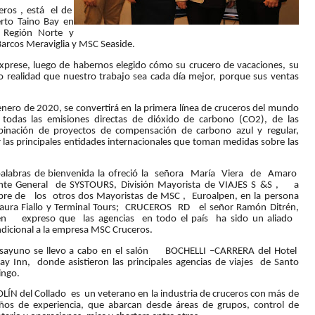
eros , está el de
rto Taino Bay en
a Región Norte y
Barcos Meraviglia y MSC Seaside.
prese, luego de habernos elegido cómo su crucero de vacaciones, su
o realidad que nuestro trabajo sea cada día mejor, porque sus ventas
nero de 2020, se convertirá en la primera línea de cruceros del mundo
 todas las emisiones directas de dióxido de carbono (CO2), de las
binación de proyectos de compensación de carbono azul y regular,
 las principales entidades internacionales que toman medidas sobre las
palabras de bienvenida la ofreció la señora María Viera de Amaro
nte General de SYSTOURS, División Mayorista de VIAJES S &S , a
re de los otros dos Mayoristas de MSC , Euroalpen, en la persona
aura Fiallo y Terminal Tours; CRUCEROS RD el señor Ramón Ditrén,
n expreso que las agencias en todo el país ha sido un aliado
dicional a la empresa MSC Cruceros.
esayuno se llevo a cabo en el salón BOCHELLI –CARRERA del Hotel
day Inn, donde asistieron las principales agencias de viajes de Santo
ngo.
LÍN del Collado es un veterano en la industria de cruceros con más de
ños de experiencia, que abarcan desde áreas de grupos, control de