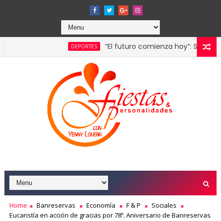
“El futuro comienza hoy”: Santo Domingo 20
DEPORTES
ada por la franquicia dominicana más taquillera del 2025
Home
Banreservas
Economía
F & P
Sociales
Eucaristía en acción de gracias por 78º. Aniversario de Banreservas