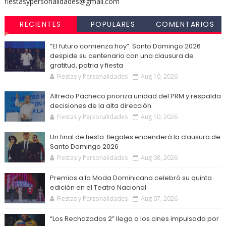
fiestasypersonalidades@gmail.com
RECIENTES
POPULARES
COMENTARIOS
“El futuro comienza hoy”: Santo Domingo 2026
despide su centenario con una clausura de
gratitud, patria y fiesta
Fiestas y Personalidades
Aug 10, 2026
Alfredo Pacheco prioriza unidad del PRM y respalda
decisiones de la alta dirección
Fiestas y Personalidades
Aug 10, 2026
Un final de fiesta: Ilegales encenderá la clausura de
Santo Domingo 2026
Fiestas y Personalidades
Aug 08, 2026
Premios a la Moda Dominicana celebró su quinta
edición en el Teatro Nacional
Fiestas y Personalidades
Aug 07, 2026
“Los Rechazados 2” llega a los cines impulsada por