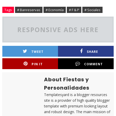
Tags
# Banreservas
# Economía
# F & P
# Sociales
RESPONSIVE ADS HERE
TWEET
SHARE
PIN IT
COMMENT
About Fiestas y
Personalidades
Templatesyard is a blogger resources
site is a provider of high quality blogger
template with premium looking layout
and robust design. The main mission of