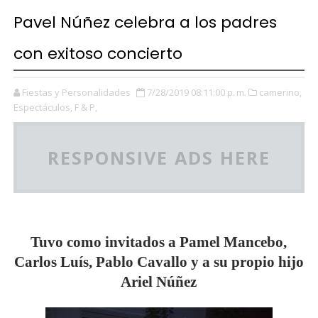
Pavel Núñez celebra a los padres
con exitoso concierto
Fiestas y Personalidades
7/28/2019 08:11:00 p. m.
camerino,
Espectáculos,
F & P,
RESPONSIVE ADS HERE
Tuvo como invitados a Pamel Mancebo,
Carlos Luís, Pablo Cavallo y a su propio hijo
Ariel Núñez