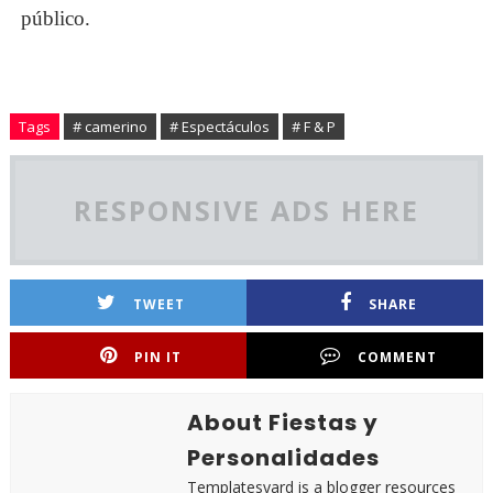
público.
Tags
# camerino
# Espectáculos
# F & P
RESPONSIVE ADS HERE
TWEET
SHARE
PIN IT
COMMENT
About Fiestas y
Personalidades
Templatesyard is a blogger resources