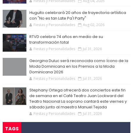
Fiestas y Personalidades
Aug 04, 2026
Huguito celebrará 20 años de trayectoria artística
con "No es tan Late Pa'l Party"
Fiestas y Personalidades
Aug 02, 2026
RTVD celebra 74 años en medio de su
transformación total
Fiestas y Personalidades
Jul 31, 2026
Georgina Duluc será reconocida como ícono de la
Moda Dominicana en los Premios a la Moda
Dominicana 2026
Fiestas y Personalidades
Jul 31, 2026
Stephany Ortega ofrecerá dos conciertos este fin
de semana en el Café Teatro Juan Lockward del
Teatro Nacional La soprano cantará este viernes y
sábado junto al maestro Manuel Tejada
Fiestas y Personalidades
Jul 31, 2026
TAGS