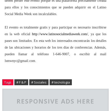
deben perder este evento porque es una plataforma precisamente creada
para ellos y los conocimientos que se pueden adquirir en el Latino
Social Media Week son incalculables.
El evento es totalmente gratis y para participar es necesario inscribirse
en la web oficial
http://www.latinosocialmediaweek.com/
, ya que los
pases son limitados. En esta web los interesados encontrarán los detalles
de las ubicaciones y horarios de los tres días de conferencias. Además,
pueden llamar al teléfono 1-646-9007, o escribir al mail
lsmwnyc@gmail.com.
Tags
# F & P
# Sociales
# tecnologia
RESPONSIVE ADS HERE