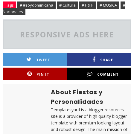
Tags
# #soydominicana
# Cultura
# F & P
# MUSICA
#
Nacionales
RESPONSIVE ADS HERE
TWEET
SHARE
PIN IT
COMMENT
About Fiestas y
Personalidades
Templatesyard is a blogger resources
site is a provider of high quality blogger
template with premium looking layout
and robust design. The main mission of