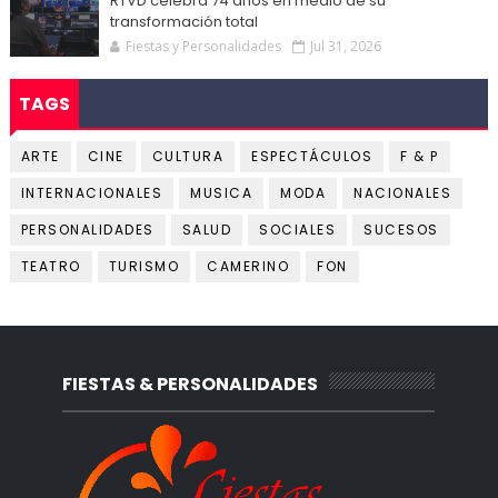
RTVD celebra 74 años en medio de su
transformación total
Fiestas y Personalidades
Jul 31, 2026
TAGS
ARTE
CINE
CULTURA
ESPECTÁCULOS
F & P
INTERNACIONALES
MUSICA
MODA
NACIONALES
PERSONALIDADES
SALUD
SOCIALES
SUCESOS
TEATRO
TURISMO
CAMERINO
FON
FIESTAS & PERSONALIDADES