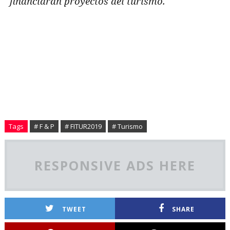
financiaran proyectos del turismo.
Tags
# F & P
# FITUR2019
# Turismo
RESPONSIVE ADS HERE
TWEET
SHARE