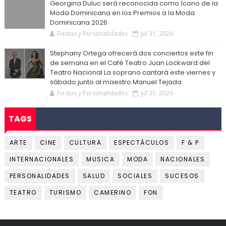
Georgina Duluc será reconocida como ícono de la
Moda Dominicana en los Premios a la Moda
Dominicana 2026
Fiestas y Personalidades
Jul 31, 2026
Stephany Ortega ofrecerá dos conciertos este fin
de semana en el Café Teatro Juan Lockward del
Teatro Nacional La soprano cantará este viernes y
sábado junto al maestro Manuel Tejada
Fiestas y Personalidades
Jul 31, 2026
TAGS
ARTE
CINE
CULTURA
ESPECTÁCULOS
F & P
INTERNACIONALES
MUSICA
MODA
NACIONALES
PERSONALIDADES
SALUD
SOCIALES
SUCESOS
TEATRO
TURISMO
CAMERINO
FON