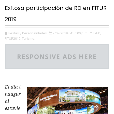
Exitosa participación de RD en FITUR
2019
Fiestas y Personalidades
2/07/2019 04:36:00 p. m.
F & P,
FITUR2019,
Turismo,
RESPONSIVE ADS HERE
El día i
naugur
al
estuvie