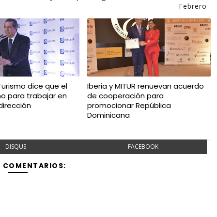
Febrero
Turismo dice que el
Iberia y MITUR renuevan acuerdo
ño para trabajar en
de cooperación para
irección
promocionar República
Dominicana
DISQUS
FACEBOOK
Y COMENTARIOS: