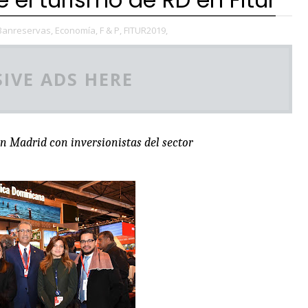
Banreservas,
Economía,
F & P,
FITUR2019,
IVE ADS HERE
n Madrid con inversionistas del sector