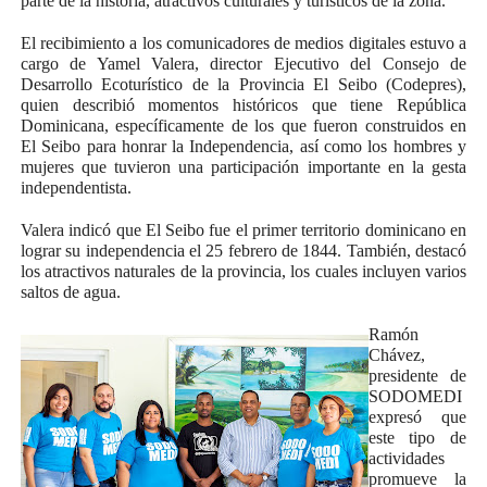
parte de la historia, atractivos culturales y turísticos de la zona.
El recibimiento a los comunicadores de medios digitales estuvo a
cargo de Yamel Valera, director Ejecutivo del Consejo de
Desarrollo Ecoturístico de la Provincia El Seibo (Codepres),
quien describió momentos históricos que tiene República
Dominicana, específicamente de los que fueron construidos en
El Seibo para honrar la Independencia, así como los hombres y
mujeres que tuvieron una participación importante en la gesta
independentista.
Valera indicó que El Seibo fue el primer territorio dominicano en
lograr su independencia el 25 febrero de 1844. También, destacó
los atractivos naturales de la provincia, los cuales incluyen varios
saltos de agua.
Ramón
Chávez,
presidente de
SODOMEDI
expresó que
este tipo de
actividades
promueve la