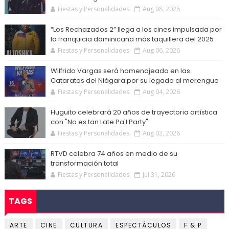
Fiestas y Personalidades
Aug 08, 2026
“Los Rechazados 2” llega a los cines impulsada por
la franquicia dominicana más taquillera del 2025
Fiestas y Personalidades
Aug 06, 2026
Wilfrido Vargas será homenajeado en las
Cataratas del Niágara por su legado al merengue
Fiestas y Personalidades
Aug 04, 2026
Huguito celebrará 20 años de trayectoria artística
con "No es tan Late Pa'l Party"
Fiestas y Personalidades
Aug 02, 2026
RTVD celebra 74 años en medio de su
transformación total
Fiestas y Personalidades
Jul 31, 2026
TAGS
ARTE
CINE
CULTURA
ESPECTÁCULOS
F & P