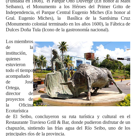
(Fundada en 1808), el Parque Otto Duverge (En honor al Mabí
Seibano), el Monumento a los Héroes del Primer Grito de
Independencia, el Parque Central Eugenio Miches (En honor al
Gral. Eugenio Miches), la Basílica de la Santísima Cruz
(Monumento colonial terminado en los años 1600), la Fábrica de
Dulces Doña Tula (Icono de la gastronomía nacional).
Los miembros
de la
institución,
quienes
estuvieron
todo el tiempo
acompañado
de José
Ortega,
director de
proyectos de
la Oficina
Ecoturística
de El Seibo, concluyeron su ruta turística y cultural en el
Restaurante Travieso Grill & Bar, donde pudieron disfrutar de un
chapuzón, sintiendo las frías agua del Río Seibo, uno de los
principales ríos de la provincia.