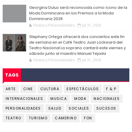
Georgina Duluc será reconocida como ícono de la
Moda Dominicana en los Premios a la Moda
Dominicana 2026
Fiestas y Personalidades
Jul 31, 2026
Stephany Ortega ofrecerá dos conciertos este fin
de semana en el Café Teatro Juan Lockward del
Teatro Nacional La soprano cantará este viernes y
sábado junto al maestro Manuel Tejada
Fiestas y Personalidades
Jul 31, 2026
TAGS
ARTE
CINE
CULTURA
ESPECTÁCULOS
F & P
INTERNACIONALES
MUSICA
MODA
NACIONALES
PERSONALIDADES
SALUD
SOCIALES
SUCESOS
TEATRO
TURISMO
CAMERINO
FON