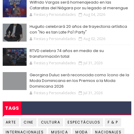
Wilfrido Vargas será homenajeado en las
Cataratas del Niágara por su legado al merengue
Fiestas y Personalidades
Aug 04, 2026
Huguito celebrará 20 años de trayectoria artística
con "No es tan Late Pa'l Party"
Fiestas y Personalidades
Aug 02, 2026
RTVD celebra 74 años en medio de su
transformación total
Fiestas y Personalidades
Jul 31, 2026
Georgina Duluc será reconocida como ícono de la
Moda Dominicana en los Premios a la Moda
Dominicana 2026
Fiestas y Personalidades
Jul 31, 2026
TAGS
ARTE
CINE
CULTURA
ESPECTÁCULOS
F & P
INTERNACIONALES
MUSICA
MODA
NACIONALES