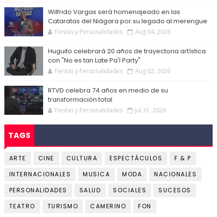
Wilfrido Vargas será homenajeado en las
Cataratas del Niágara por su legado al merengue
Fiestas y Personalidades
Aug 04, 2026
Huguito celebrará 20 años de trayectoria artística
con "No es tan Late Pa'l Party"
Fiestas y Personalidades
Aug 02, 2026
RTVD celebra 74 años en medio de su
transformación total
Fiestas y Personalidades
Jul 31, 2026
TAGS
ARTE
CINE
CULTURA
ESPECTÁCULOS
F & P
INTERNACIONALES
MUSICA
MODA
NACIONALES
PERSONALIDADES
SALUD
SOCIALES
SUCESOS
TEATRO
TURISMO
CAMERINO
FON