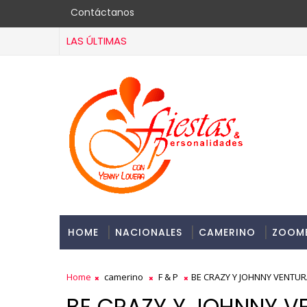
Contáctanos
LAS ÚLTIMAS
HOME
NACIONALES
CAMERINO
ZOOM
Home
camerino
F & P
BE CRAZY Y JOHNNY VENTUR
BE CRAZY Y JOHNNY V