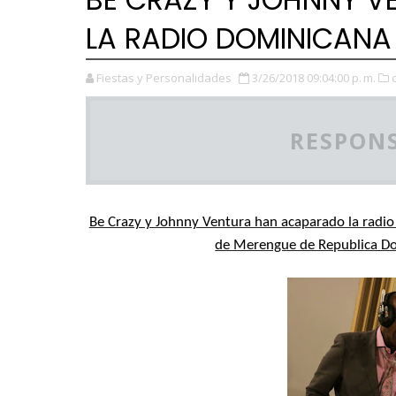
LA RADIO DOMINICANA
Fiestas y Personalidades
3/26/2018 09:04:00 p. m.
RESPONS
Be Crazy y Johnny Ventura han acaparado la radio 
de Merengue de Republica Do