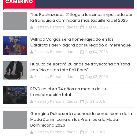
CAMERINO
“Los Rechazados 2” llega a los cines impulsada por
la franquicia dominicana más taquillera del 2025
Fiestas y Personalidades
Aug 06, 2026
Wilfrido Vargas será homenajeado en las
Cataratas del Niágara por su legado al merengue
Fiestas y Personalidades
Aug 04, 2026
Huguito celebrará 20 años de trayectoria artística
con "No es tan Late Pa'l Party"
Fiestas y Personalidades
Aug 02, 2026
RTVD celebra 74 años en medio de su
transformación total
Fiestas y Personalidades
Jul 31, 2026
Georgina Duluc será reconocida como ícono de la
Moda Dominicana en los Premios a la Moda
Dominicana 2026
Fiestas y Personalidades
Jul 31, 2026