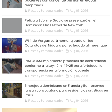
pacientes con cáncer de pulmón en etapas
tempranas
Fiestas y Personalidades
Aug 05, 2026
Película Sublime Gracia se presentará en el
Dominican Film Festival de New York
Fiestas y Personalidades
Aug 05, 2026
Wilfrido Vargas será homenajeado en las
Cataratas del Niágara por su legado al merengue
Fiestas y Personalidades
Aug 04, 2026
INAFOCAM implementa procesos de contratación
conforme a la Ley núm. 47-25 para fortalecer la
transparencia en la formación docente
Fiestas y Personalidades
Aug 04, 2026
Embajada dominicana en Francia y Banreservas
lanzan convocatoria para residencias artísticas en
París
Fiestas y Personalidades
Aug 04, 2026