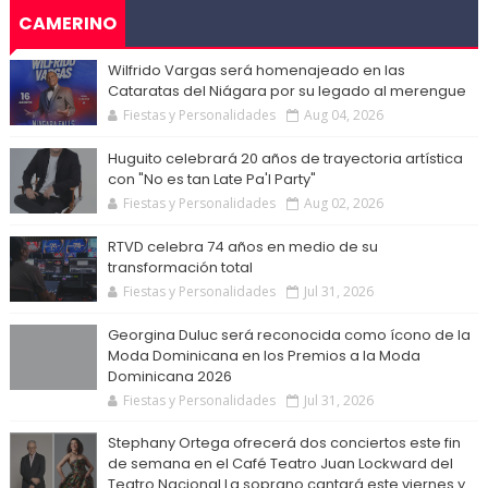
CAMERINO
Wilfrido Vargas será homenajeado en las
Cataratas del Niágara por su legado al merengue
Fiestas y Personalidades
Aug 04, 2026
Huguito celebrará 20 años de trayectoria artística
con "No es tan Late Pa'l Party"
Fiestas y Personalidades
Aug 02, 2026
RTVD celebra 74 años en medio de su
transformación total
Fiestas y Personalidades
Jul 31, 2026
Georgina Duluc será reconocida como ícono de la
Moda Dominicana en los Premios a la Moda
Dominicana 2026
Fiestas y Personalidades
Jul 31, 2026
Stephany Ortega ofrecerá dos conciertos este fin
de semana en el Café Teatro Juan Lockward del
Teatro Nacional La soprano cantará este viernes y