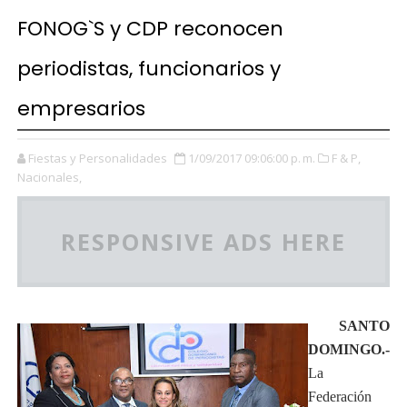
FONOG`S y CDP reconocen
periodistas, funcionarios y
empresarios
Fiestas y Personalidades
1/09/2017 09:06:00 p. m.
F & P,
Nacionales,
RESPONSIVE ADS HERE
SANTO
DOMINGO.-
La
Federación