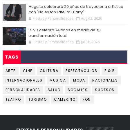
Huguito celebrará 20 años de trayectoria artística
con "No es tan Late Pa'l Party"
Fiestas y Personalidades
Aug 02, 2026
RTVD celebra 74 años en medio de su
transformación total
Fiestas y Personalidades
Jul 31, 2026
TAGS
ARTE
CINE
CULTURA
ESPECTÁCULOS
F & P
INTERNACIONALES
MUSICA
MODA
NACIONALES
PERSONALIDADES
SALUD
SOCIALES
SUCESOS
TEATRO
TURISMO
CAMERINO
FON