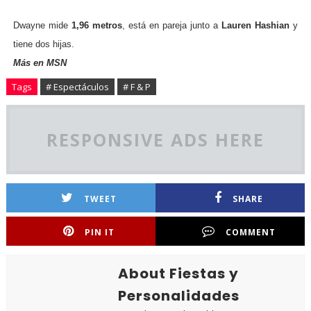
Dwayne mide
1,96 metros
, está en pareja junto a
Lauren Hashian
y
tiene dos hijas.
Más en MSN
Tags
# Espectáculos
# F & P
RESPONSIVE ADS HERE
TWEET
SHARE
PIN IT
COMMENT
About Fiestas y
Personalidades