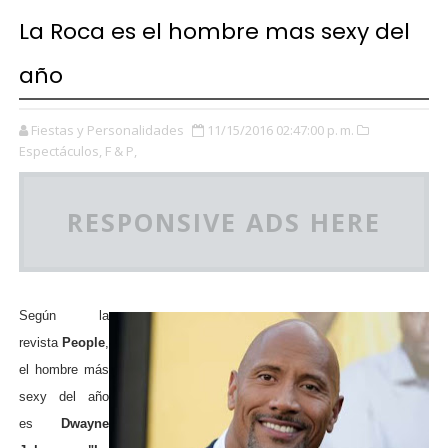
La Roca es el hombre mas sexy del
año
Fiestas y Personalidades
11/15/2016 02:47:00 p. m.
Espectáculos,
F & P,
RESPONSIVE ADS HERE
Según la
revista
People
,
el hombre más
sexy del año
es
Dwayne