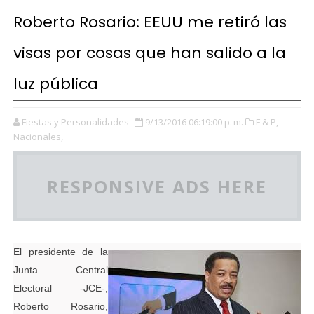
Roberto Rosario: EEUU me retiró las
visas por cosas que han salido a la
luz pública
Fiestas y Personalidades
9/13/2016 06:19:00 p. m.
F & P,
Nacionales,
RESPONSIVE ADS HERE
El presidente de la
Junta Central
Electoral -JCE-,
Roberto Rosario,