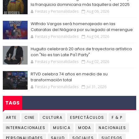
la franquicia dominicana más taquillera del 2025
Fiestas y Personalidades
Aug 06, 2026
Wilfrido Vargas será homenajeado en las
Cataratas del Niágara por su legado al merengue
Fiestas y Personalidades
Aug 04, 2026
Huguito celebrará 20 años de trayectoria artística
con "No es tan Late Pa'l Party"
Fiestas y Personalidades
Aug 02, 2026
RTVD celebra 74 años en medio de su
transformación total
Fiestas y Personalidades
Jul 31, 2026
TAGS
ARTE
CINE
CULTURA
ESPECTÁCULOS
F & P
INTERNACIONALES
MUSICA
MODA
NACIONALES
PERSONALIDADES
SALUD
SOCIALES
SUCESOS