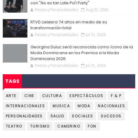
con "No es tan Late Pa'l Party"
Fiestas y Personalidades
Aug 02, 2026
RTVD celebra 74 años en medio de su
transformación total
Fiestas y Personalidades
Jul 31, 2026
Georgina Duluc será reconocida como ícono de la
Moda Dominicana en los Premios a la Moda
Dominicana 2026
Fiestas y Personalidades
Jul 31, 2026
TAGS
ARTE
CINE
CULTURA
ESPECTÁCULOS
F & P
INTERNACIONALES
MUSICA
MODA
NACIONALES
PERSONALIDADES
SALUD
SOCIALES
SUCESOS
TEATRO
TURISMO
CAMERINO
FON