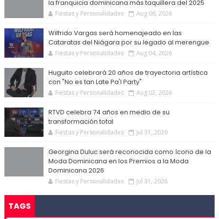
la franquicia dominicana más taquillera del 2025
Fiestas y Personalidades
Aug 06, 2026
Wilfrido Vargas será homenajeado en las
Cataratas del Niágara por su legado al merengue
Fiestas y Personalidades
Aug 04, 2026
Huguito celebrará 20 años de trayectoria artística
con "No es tan Late Pa'l Party"
Fiestas y Personalidades
Aug 02, 2026
RTVD celebra 74 años en medio de su
transformación total
Fiestas y Personalidades
Jul 31, 2026
Georgina Duluc será reconocida como ícono de la
Moda Dominicana en los Premios a la Moda
Dominicana 2026
Fiestas y Personalidades
Jul 31, 2026
TAGS