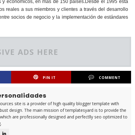
les y económicos, en más de 150 países.Desde el 1995 esta
os reales a sus miembros y clientes a través del desarrollo
entre socios de negocio y la implementación de estándares
IVE ADS HERE
PIN IT
COMMENT
Personalidades
urces site is a provider of high quality blogger template with
ust design. The main mission of templatesyard is to provide the
 which are professionally designed and perfectlly seo optimized to
.