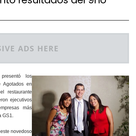
IVE ADS HERE
 presentó los
de Agotados en
l restaurante
ron ejecutivos
 empresas más
ma GS1.
r este novedoso