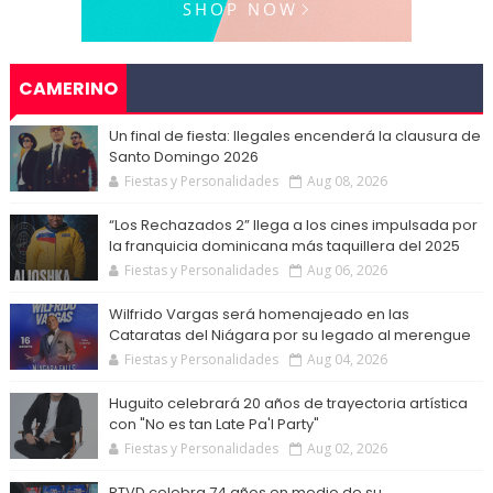
CAMERINO
Un final de fiesta: Ilegales encenderá la clausura de
Santo Domingo 2026
Fiestas y Personalidades
Aug 08, 2026
“Los Rechazados 2” llega a los cines impulsada por
la franquicia dominicana más taquillera del 2025
Fiestas y Personalidades
Aug 06, 2026
Wilfrido Vargas será homenajeado en las
Cataratas del Niágara por su legado al merengue
Fiestas y Personalidades
Aug 04, 2026
Huguito celebrará 20 años de trayectoria artística
con "No es tan Late Pa'l Party"
Fiestas y Personalidades
Aug 02, 2026
RTVD celebra 74 años en medio de su