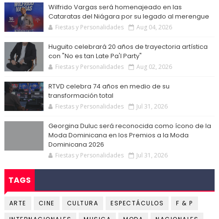
Wilfrido Vargas será homenajeado en las
Cataratas del Niágara por su legado al merengue
Fiestas y Personalidades
Aug 04, 2026
Huguito celebrará 20 años de trayectoria artística
con "No es tan Late Pa'l Party"
Fiestas y Personalidades
Aug 02, 2026
RTVD celebra 74 años en medio de su
transformación total
Fiestas y Personalidades
Jul 31, 2026
Georgina Duluc será reconocida como ícono de la
Moda Dominicana en los Premios a la Moda
Dominicana 2026
Fiestas y Personalidades
Jul 31, 2026
TAGS
ARTE
CINE
CULTURA
ESPECTÁCULOS
F & P