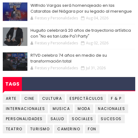
Wilfrido Vargas será homenajeado en las
Cataratas del Niágara por su legado al merengue
Fiestas y Personalidades
Aug 04, 2026
Huguito celebrará 20 años de trayectoria artística
con "No es tan Late Pa'l Party"
Fiestas y Personalidades
Aug 02, 2026
RTVD celebra 74 años en medio de su
transformación total
Fiestas y Personalidades
Jul 31, 2026
TAGS
ARTE
CINE
CULTURA
ESPECTÁCULOS
F & P
INTERNACIONALES
MUSICA
MODA
NACIONALES
PERSONALIDADES
SALUD
SOCIALES
SUCESOS
TEATRO
TURISMO
CAMERINO
FON