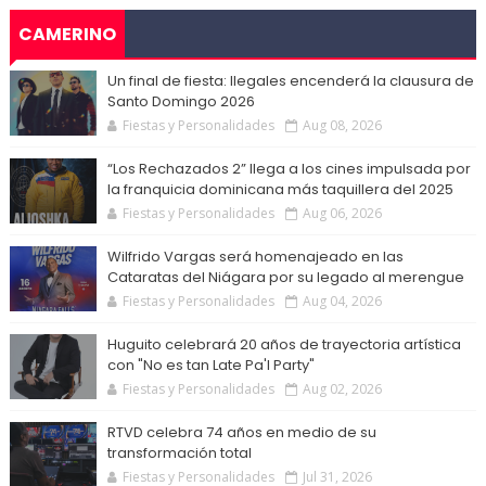
CAMERINO
Un final de fiesta: Ilegales encenderá la clausura de
Santo Domingo 2026
Fiestas y Personalidades
Aug 08, 2026
“Los Rechazados 2” llega a los cines impulsada por
la franquicia dominicana más taquillera del 2025
Fiestas y Personalidades
Aug 06, 2026
Wilfrido Vargas será homenajeado en las
Cataratas del Niágara por su legado al merengue
Fiestas y Personalidades
Aug 04, 2026
Huguito celebrará 20 años de trayectoria artística
con "No es tan Late Pa'l Party"
Fiestas y Personalidades
Aug 02, 2026
RTVD celebra 74 años en medio de su
transformación total
Fiestas y Personalidades
Jul 31, 2026