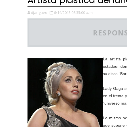
djangueo
6/14/2013 08:35:00 a. m.
RESPONS
La artista p
estadouniden
su disco "Bor
Lady Gaga se
en el frente 
"universo mar
Lo mismo ocu
que supone e