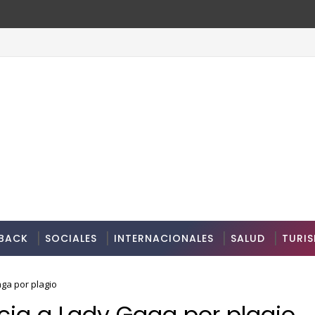
BACK
SOCIALES
INTERNACIONALES
SALUD
TURI
aga por plagio
ncia a Lady Gaga por plagio