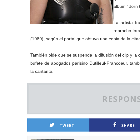
álbum "Born 
La artista f
reprocha tam
(1989), según el portal que obtuvo una copia de la citac
También pide que se suspenda la difusión del clip y la 
bufete de abogados parisino Dutilleul-Francoeur, tam
la cantante.
RESPONS
TWEET
SHARE