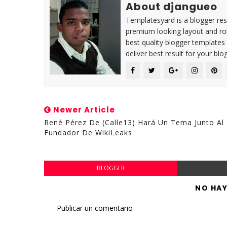
About djangueo
Templatesyard is a blogger reso
premium looking layout and rob
best quality blogger templates
deliver best result for your blog
Newer Article
René Pérez De (Calle13) Hará Un Tema Junto Al
Fundador De WikiLeaks
BLOGGER
NO HA
Publicar un comentario