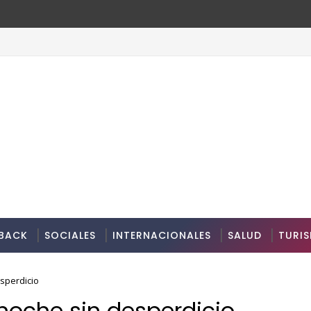
BACK
SOCIALES
INTERNACIONALES
SALUD
TURI
sperdicio
oche sin desperdicio