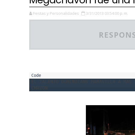
Fiestas y Personalidades
3/31/2013 03:54:00 p. m.
RESPONS
EL TALENTO DOMINICANO MARAVILLA A MAS 
CHAVÓN