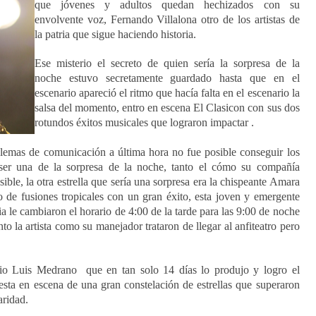
que jóvenes y adultos quedan hechizados con su
envolvente voz, Fernando Villalona otro de los artistas de
la patria que sigue haciendo historia.
Ese misterio el secreto de quien sería la sorpresa de la
noche estuvo secretamente guardado hasta que en el
escenario apareció el ritmo que hacía falta en el escenario la
salsa del momento, entro en escena El Clasicon con sus dos
rotundos éxitos musicales que lograron impactar .
blemas de comunicación a última hora no fue posible conseguir los
ser una de la sorpresa de la noche, tanto el cómo su compañía
ible, la otra estrella que sería una sorpresa era la chispeante Amara
 de fusiones tropicales con un gran éxito, esta joven y emergente
a le cambiaron el horario de 4:00 de la tarde para las 9:00 de noche
nto la artista como su manejador trataron de llegar al anfiteatro pero
o Luis Medrano que en tan solo 14 días lo produjo y logro el
esta en escena de una gran constelación de estrellas que superaron
aridad.