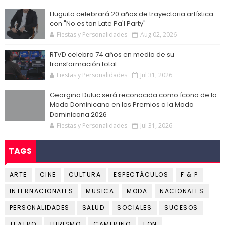
Huguito celebrará 20 años de trayectoria artística
con "No es tan Late Pa'l Party"
Fiestas y Personalidades
Aug 02, 2026
RTVD celebra 74 años en medio de su
transformación total
Fiestas y Personalidades
Jul 31, 2026
Georgina Duluc será reconocida como ícono de la
Moda Dominicana en los Premios a la Moda
Dominicana 2026
Fiestas y Personalidades
Jul 31, 2026
TAGS
ARTE
CINE
CULTURA
ESPECTÁCULOS
F & P
INTERNACIONALES
MUSICA
MODA
NACIONALES
PERSONALIDADES
SALUD
SOCIALES
SUCESOS
TEATRO
TURISMO
CAMERINO
FON