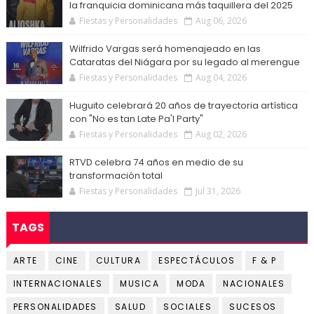
la franquicia dominicana más taquillera del 2025
Fiestas y Personalidades
Aug 06, 2026
Wilfrido Vargas será homenajeado en las
Cataratas del Niágara por su legado al merengue
Fiestas y Personalidades
Aug 04, 2026
Huguito celebrará 20 años de trayectoria artística
con "No es tan Late Pa'l Party"
Fiestas y Personalidades
Aug 02, 2026
RTVD celebra 74 años en medio de su
transformación total
Fiestas y Personalidades
Jul 31, 2026
TAGS
ARTE
CINE
CULTURA
ESPECTÁCULOS
F & P
INTERNACIONALES
MUSICA
MODA
NACIONALES
PERSONALIDADES
SALUD
SOCIALES
SUCESOS