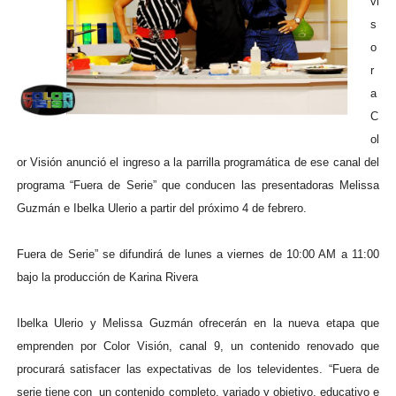
vi
s
o
r
a
C
ol
or Visión anunció el ingreso a la parrilla programática de ese canal del
programa “Fuera de Serie” que conducen las presentadoras Melissa
Guzmán e Ibelka Ulerio a partir del próximo 4 de febrero.
Fuera de Serie” se difundirá de lunes a viernes de 10:00 AM a 11:00
bajo la producción de Karina Rivera
Ibelka Ulerio y Melissa Guzmán ofrecerán en la nueva etapa que
emprenden por Color Visión, canal 9, un contenido renovado que
procurará satisfacer las expectativas de los televidentes. “Fuera de
serie tiene con un contenido completo, variado y objetivo, educativo e