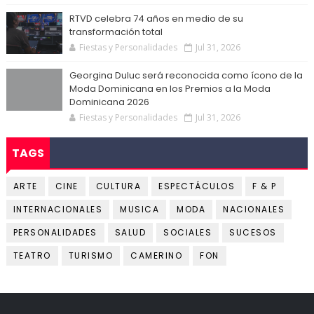
RTVD celebra 74 años en medio de su
transformación total
Fiestas y Personalidades
Jul 31, 2026
Georgina Duluc será reconocida como ícono de la
Moda Dominicana en los Premios a la Moda
Dominicana 2026
Fiestas y Personalidades
Jul 31, 2026
TAGS
ARTE
CINE
CULTURA
ESPECTÁCULOS
F & P
INTERNACIONALES
MUSICA
MODA
NACIONALES
PERSONALIDADES
SALUD
SOCIALES
SUCESOS
TEATRO
TURISMO
CAMERINO
FON