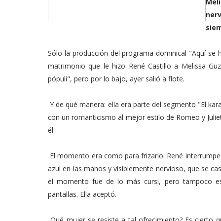
Meli
nerv
sie
Sólo la producción del programa dominical "Aquí se h
matrimonio que le hizo René Castillo a Melissa Gu
pópuli", pero por lo bajo, ayer salió a flote.
Y de qué manera: ella era parte del segmento "El kar
con un romanticismo al mejor estilo de Romeo y Julie
él.
El momento era como para frizarlo. René interrumpe l
azul en las manos y visiblemente nervioso, que se cas
el momento fue de lo más cursi, pero tampoco 
pantallas. Ella aceptó.
Qué mujer se resiste a tal ofrecimiento? Es cierto q