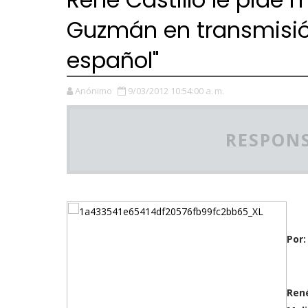
Guzmán en transmisió
español"
Anónimo
9/03/2012 10:54:00 a. m.
RESPONS
Por:
René