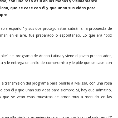
ssa, con una rosa azul en las manos y visiblemente
ioso, que se case con él y que unan sus vidas para
mpre.
abla español" y sus dos protagonistas sabrán si la propuesta de
zmán en el aire, fue preparado o espontáneo. Lo que era "box
aoke" del programa de Anena Latina y viene el joven presentador,
ta y le entrega un anillo de compromiso y le pide que se case con
a transmisión del programa para pedirle a Melissa, con una rosa
e con él y que unan sus vidas para siempre. Sí, hay que admitirlo,
es que se vean esas muestras de amor muy a menudo en las
ue ya ella vivió la experiencia cuando se casó con el pelotero D'