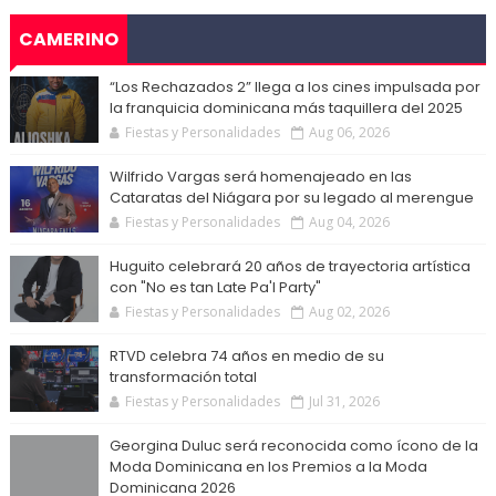
CAMERINO
“Los Rechazados 2” llega a los cines impulsada por
la franquicia dominicana más taquillera del 2025
Fiestas y Personalidades
Aug 06, 2026
Wilfrido Vargas será homenajeado en las
Cataratas del Niágara por su legado al merengue
Fiestas y Personalidades
Aug 04, 2026
Huguito celebrará 20 años de trayectoria artística
con "No es tan Late Pa'l Party"
Fiestas y Personalidades
Aug 02, 2026
RTVD celebra 74 años en medio de su
transformación total
Fiestas y Personalidades
Jul 31, 2026
Georgina Duluc será reconocida como ícono de la
Moda Dominicana en los Premios a la Moda
Dominicana 2026