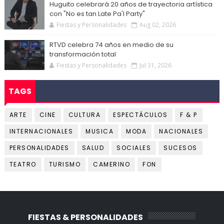
Huguito celebrará 20 años de trayectoria artística
con "No es tan Late Pa'l Party"
Fiestas y Personalidades
Aug 02, 2026
RTVD celebra 74 años en medio de su
transformación total
Fiestas y Personalidades
Jul 31, 2026
TAGS
ARTE
CINE
CULTURA
ESPECTÁCULOS
F & P
INTERNACIONALES
MUSICA
MODA
NACIONALES
PERSONALIDADES
SALUD
SOCIALES
SUCESOS
TEATRO
TURISMO
CAMERINO
FON
FIESTAS & PERSONALIDADES