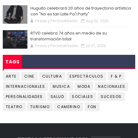
Huguito celebrará 20 años de trayectoria artística
con "No es tan Late Pa'l Party"
Fiestas y Personalidades
Aug 02, 2026
RTVD celebra 74 años en medio de su
transformación total
Fiestas y Personalidades
Jul 31, 2026
TAGS
ARTE
CINE
CULTURA
ESPECTÁCULOS
F & P
INTERNACIONALES
MUSICA
MODA
NACIONALES
PERSONALIDADES
SALUD
SOCIALES
SUCESOS
TEATRO
TURISMO
CAMERINO
FON