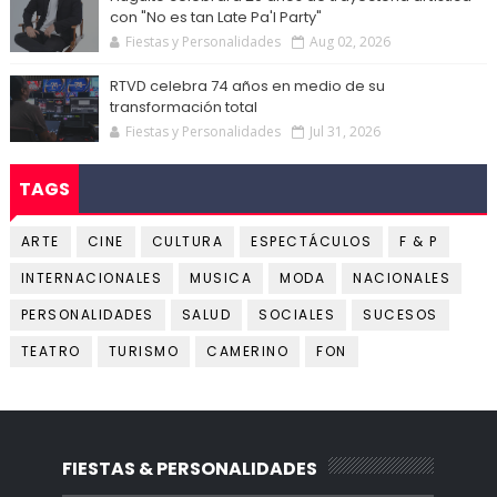
con "No es tan Late Pa'l Party"
Fiestas y Personalidades
Aug 02, 2026
RTVD celebra 74 años en medio de su
transformación total
Fiestas y Personalidades
Jul 31, 2026
TAGS
ARTE
CINE
CULTURA
ESPECTÁCULOS
F & P
INTERNACIONALES
MUSICA
MODA
NACIONALES
PERSONALIDADES
SALUD
SOCIALES
SUCESOS
TEATRO
TURISMO
CAMERINO
FON
FIESTAS & PERSONALIDADES