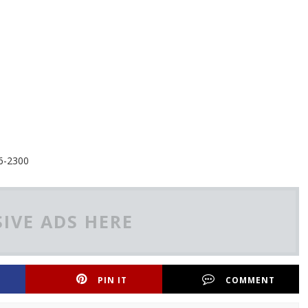
66-2300
IVE ADS HERE
PIN IT
COMMENT