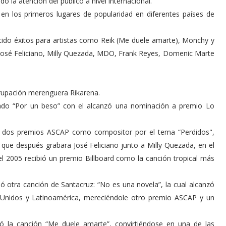
o la atención del público a nivel internacional.
en los primeros lugares de popularidad en diferentes países de
ucido éxitos para artistas como Reik (Me duele amarte), Monchy y
 José Feliciano, Milly Quezada, MDO, Frank Reyes, Domenic Marte
grupación merenguera Rikarena.
ulado “Por un beso” con el alcanzó una nominación a premio Lo
ió dos premios ASCAP como compositor por el tema “Perdidos",
que después grabara José Feliciano junto a Milly Quezada, en el
 2005 recibió un premio Billboard como la canción tropical más
ó otra canción de Santacruz: “No es una novela”, la cual alcanzó
s Unidos y Latinoamérica, mereciéndole otro premio ASCAP y un
ó la canción “Me duele amarte”, convirtiéndose en una de las