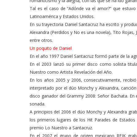
romanticismo y la alegría, con las que se ha ido ganand
Tal es el caso de “Adónde va el amor?” que estuvo 
Latinoamérica y Estados Unidos.
En su trayectoria Daniel Santacruz ha escrito y prod
Alexandra (Perdidos y No es una novela), Tito Rojas,
entre otros.
Un poquito de Daniel
En el año 1997 Daniel Santacruz formó parte de la a
En el 2003 lanzó su primer disco como solista tit
Nuestro como Artista Revelación del Año.
En los años 2005 y 2006, consecutivamente, recib
interpretado por el dúo Monchy y Alexandra, canción 
disco ganador del Grammy 2008: Señor Bachata. En el
sonada.
A principios del 2006 el dúo Monchy y Alexandra grab
los primeros lugares de los Hit Parades de Estado
premio Lo Nuestro a Santacruz.
En el 2007 el grupo de origen mexicano REIK grab