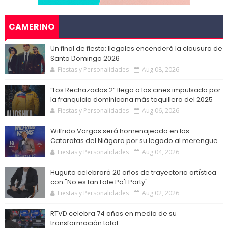
CAMERINO
Un final de fiesta: Ilegales encenderá la clausura de
Santo Domingo 2026
Fiestas y Personalidades
Aug 08, 2026
“Los Rechazados 2” llega a los cines impulsada por
la franquicia dominicana más taquillera del 2025
Fiestas y Personalidades
Aug 06, 2026
Wilfrido Vargas será homenajeado en las
Cataratas del Niágara por su legado al merengue
Fiestas y Personalidades
Aug 04, 2026
Huguito celebrará 20 años de trayectoria artística
con "No es tan Late Pa'l Party"
Fiestas y Personalidades
Aug 02, 2026
RTVD celebra 74 años en medio de su
transformación total